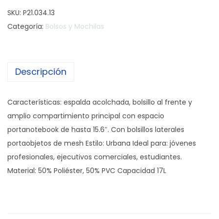
o
SKU:
P21.034.13
c
Categoría:
Bolsos y Mochilas
h
i
l
Descripción
a
P
r
Características: espalda acolchada, bolsillo al frente y
o
amplio compartimiento principal con espacio
m
portanotebook de hasta 15.6″. Con bolsillos laterales
o
portaobjetos de mesh Estilo: Urbana Ideal para: jóvenes
b
profesionales, ejecutivos comerciales, estudiantes.
a
Material: 50% Poliéster, 50% PVC Capacidad 17L
g
E
x