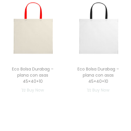
t
e
e
p
p
r
r
o
o
d
d
u
u
c
c
t
Eco Bolsa Durabag –
Eco Bolsa Durabag –
t
o
plana con asas
plana con asas
o
t
45×40+10
45×40+10
t
i
Buy Now
Buy Now
i
e
e
n
n
e
e
m
m
ú