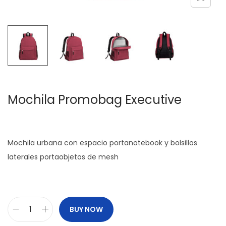
c
d
i
o
ó
n
Mochila Promobag Executive
Mochila urbana con espacio portanotebook y bolsillos
laterales portaobjetos de mesh
BUY NOW
M