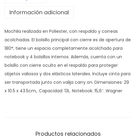
T
Información adicional
i
e
Mochila realizada en Poliester, con respaldo y correas
r
acolchadas. El bolsillo principal con cierre es de apertura de
c
180°, tiene un espacio completamente acolchado para
a
notebook y 4 bolsillos internos. Además, cuenta con un
n
bolsillo con cierre oculto en el respaldo para proteger
t
objetos valiosos y dos elásticos laterales. Incluye cinta para
i
ser transportada junto con valija carry on. Dimensiones: 29
d
x 10.5 x 43.5cm,. Capacidad: 13L. Notebook: 15,6″. Wagner
a
d
Productos relacionados