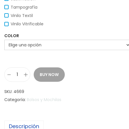
Tampografía
Vinilo Textil
Vinilo Vitrificable
COLOR
BUY NOW
M
o
SKU:
4669
c
Categoría:
Bolsos y Mochilas
h
i
l
Descripción
a