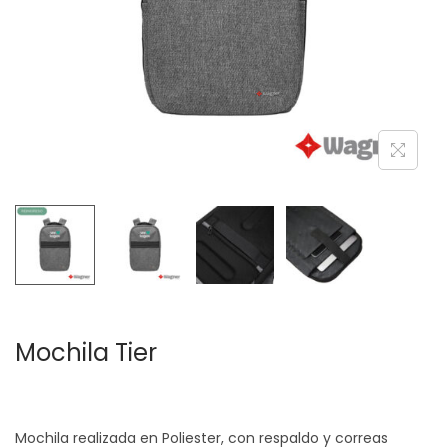
c
d
i
o
ó
n
Mochila Tier
Mochila realizada en Poliester, con respaldo y correas