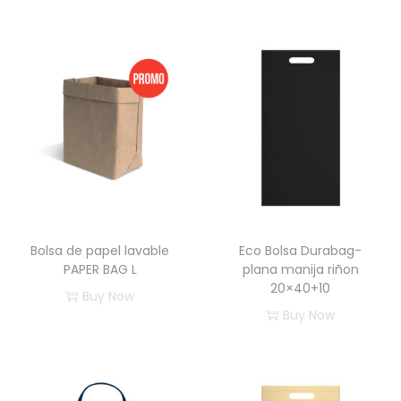
Bolsa de papel lavable
Eco Bolsa Durabag-
PAPER BAG L
plana manija riñon
20×40+10
Buy Now
Buy Now
E
s
t
e