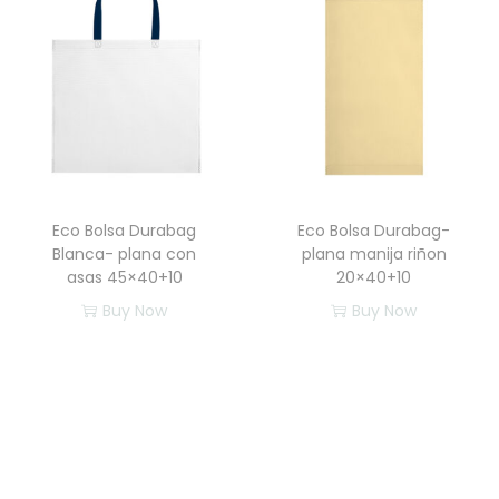
p
r
o
d
u
c
t
Eco Bolsa Durabag
Eco Bolsa Durabag-
o
Blanca- plana con
plana manija riñon
t
asas 45×40+10
20×40+10
i
Buy Now
Buy Now
e
n
e
m
ú
l