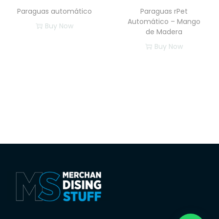
Paraguas automático
Paraguas rPet
Automático – Mango
Buy Now
de Madera
Buy Now