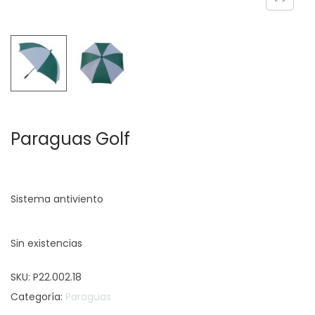
c
d
i
o
ó
n
Paraguas Golf
Sistema antiviento
Sin existencias
SKU:
P22.002.18
Categoría:
Paraguas