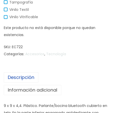
Tampografía
Vinilo Textil
Vinilo Vitrificable
Este producto no está disponible porque no quedan
existencias.
SKU:
EC722
Categorías:
Accesorios
,
Tecnología
Descripción
Información adicional
9 x 9 x 4,4. Plástico. Parlante/bocina bluetooth cubierto en
tela. En la parte inferior engomado antideslizante con