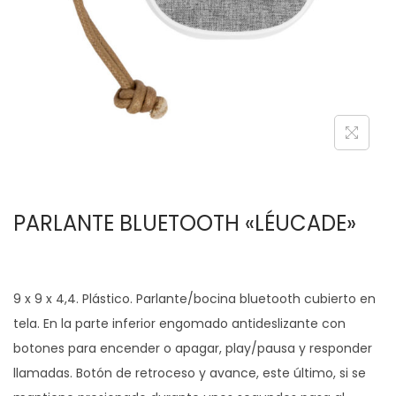
c
d
i
o
ó
n
PARLANTE BLUETOOTH «LÉUCADE»
9 x 9 x 4,4. Plástico. Parlante/bocina bluetooth cubierto en
tela. En la parte inferior engomado antideslizante con
botones para encender o apagar, play/pausa y responder
llamadas. Botón de retroceso y avance, este último, si se