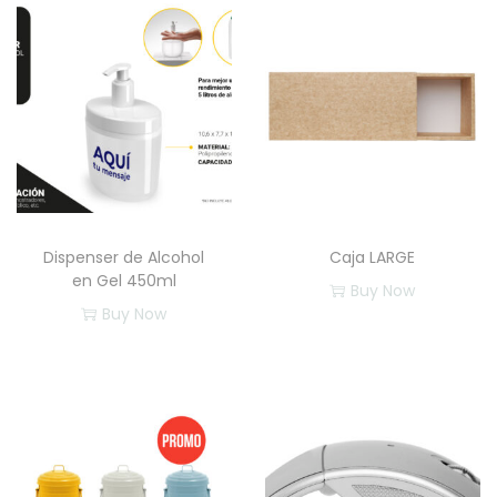
Dispenser de Alcohol
Caja LARGE
en Gel 450ml
Buy Now
Buy Now
E
s
t
e
p
r