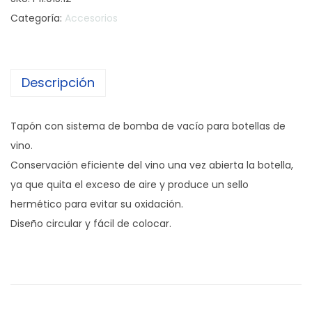
p
Categoría:
Accesorios
ó
n
d
Descripción
e
v
a
Tapón con sistema de bomba de vacío para botellas de
c
vino.
í
Conservación eficiente del vino una vez abierta la botella,
o
ya que quita el exceso de aire y produce un sello
p
hermético para evitar su oxidación.
a
Diseño circular y fácil de colocar.
r
a
v
i