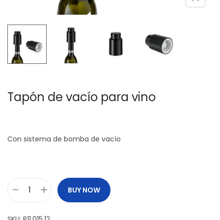
c
d
i
o
ó
n
Tapón de vacío para vino
Con sistema de bomba de vacío
BUY NOW
T
a
SKU:
P11.015.12