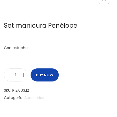
c
d
i
o
ó
Set manicura Penélope
n
Con estuche
BUY NOW
S
e
SKU:
P12.003.12
t
Categoría:
Accesorios
m
a
n