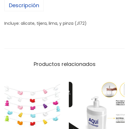
Descripción
i
c
u
Incluye: alicate, tijera, lima, y pinza (J172)
r
a
P
e
n
Productos relacionados
é
l
o
p
e
c
a
n