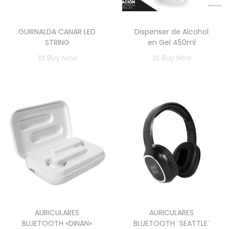
t
i
GUIRNALDA CANAR LED
Dispenser de Alcohol
d
STRING
en Gel 450ml
a
Buy Now
Buy Now
d
E
s
t
e
p
r
o
d
u
c
AURICULARES
AURICULARES
t
BLUETOOTH «DINAN»
BLUETOOTH ¨SEATTLE¨
o