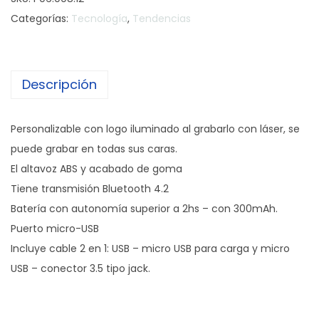
e
Categorías:
Tecnología
,
Tendencias
a
k
e
Descripción
r
L
i
Personalizable con logo iluminado al grabarlo con láser, se
g
puede grabar en todas sus caras.
h
El altavoz ABS y acabado de goma
t
Tiene transmisión Bluetooth 4.2
i
Batería con autonomía superior a 2hs – con 300mAh.
n
Puerto micro-USB
g
Incluye cable 2 en 1: USB – micro USB para carga y micro
L
USB – conector 3.5 tipo jack.
o
g