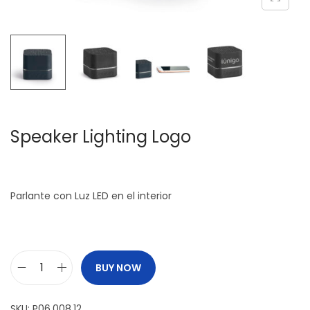
c
d
i
o
ó
n
Speaker Lighting Logo
Parlante con Luz LED en el interior
BUY NOW
S
p
SKU:
P06.008.12