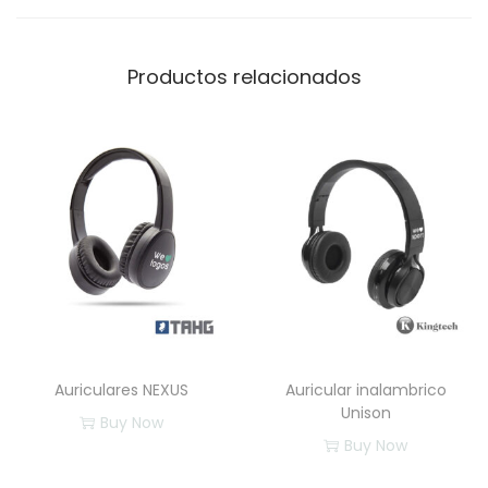
o
c
a
Productos relacionados
n
t
i
d
a
d
Auriculares NEXUS
Auricular inalambrico
Unison
Buy Now
Buy Now
E
E
s