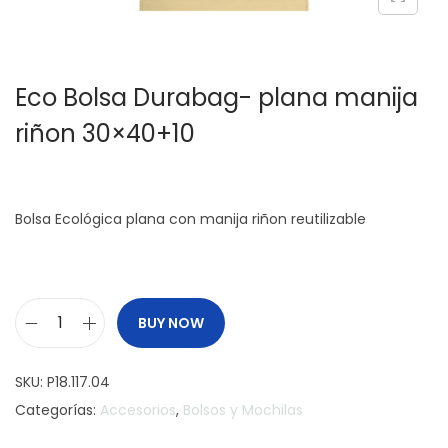
c
d
i
o
ó
Eco Bolsa Durabag- plana manija
n
riñon 30×40+10
Bolsa Ecológica plana con manija riñon reutilizable
BUY NOW
E
c
SKU:
P18.117.04
o
Categorías:
Accesorios
,
Bolsos y Mochilas
B
o