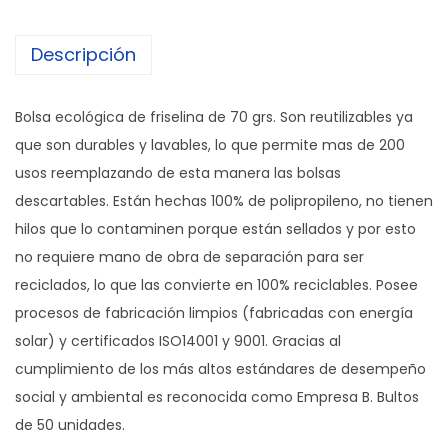
l
Descripción
s
a
D
Bolsa ecológica de friselina de 70 grs. Son reutilizables ya
u
que son durables y lavables, lo que permite mas de 200
r
usos reemplazando de esta manera las bolsas
a
descartables. Están hechas 100% de polipropileno, no tienen
b
hilos que lo contaminen porque están sellados y por esto
a
no requiere mano de obra de separación para ser
g
reciclados, lo que las convierte en 100% reciclables. Posee
-
procesos de fabricación limpios (fabricadas con energía
p
solar) y certificados ISO14001 y 9001. Gracias al
l
cumplimiento de los más altos estándares de desempeño
a
social y ambiental es reconocida como Empresa B. Bultos
n
de 50 unidades.
a