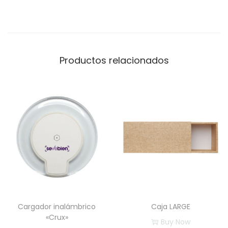
m
a
n
i
Productos relacionados
j
a
r
i
ñ
o
n
3
0
x
Cargador inalámbrico
Caja LARGE
4
«Crux»
Buy Now
0